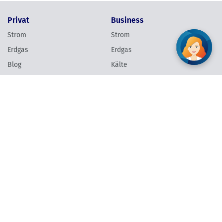
Privat
Business
Strom
Strom
Erdgas
Erdgas
Blog
Kälte
Erleben
Wärme
Hilfe & Kontakt
Hilfe & Kontakt
Über uns
Links
Unternehmen
Meine Wien Energie
Karriere & Jobs
Schlichtungsstelle
Presse
Grundversorgung
Energie & Klimaschutz
Barrierefreiheit
Verantwortung
Newsletter anmelden
Vertrag widerrufen