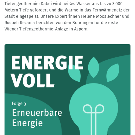
Tiefengeothermie: Dabei wird heißes Wasser aus bis zu 3.000
Metern Tiefe gefördert und die Wärme in das Fernwärmenetz der
Stadt eingespeist. Unsere Expert*innen Helene Mooslechner und
Rusbeh Rezania berichten von den Bohrungen für die erste
Wiener Tiefengeothermie-Anlage in Aspern.